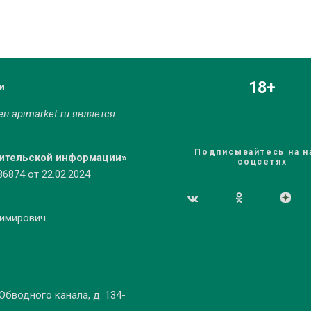
18+
и
мен
apimarket.ru
является
Подписывайтесь на н
бительской информации»
соцсетях
874 от 22.02.2024
димирович
 Обводного канала, д. 134-