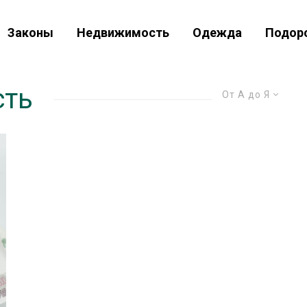
Законы
Недвижимость
Одежда
Подор
сть
От А до Я