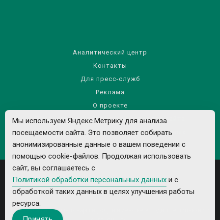
Аналитический центр
Контакты
Для пресс-служб
Реклама
О проекте
Правила использования материалов сайта
Мы используем Яндекс.Метрику для анализа
Политика обработки персональных данных
посещаемости сайта. Это позволяет собирать
анонимизированные данные о вашем поведении с
помощью cookie-файлов. Продолжая использовать
сайт, вы соглашаетесь с
Политикой обработки персональных данных
и с
обработкой таких данных в целях улучшения работы
ресурса.
Все рекламируемые товары и услуги имеют необходимые лицензии и
Принять
сертификаты.