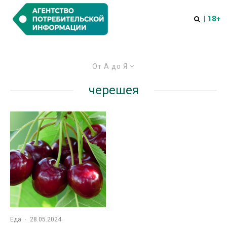
| 18+
От А до Я
черешея
Еда
·
28.05.2024