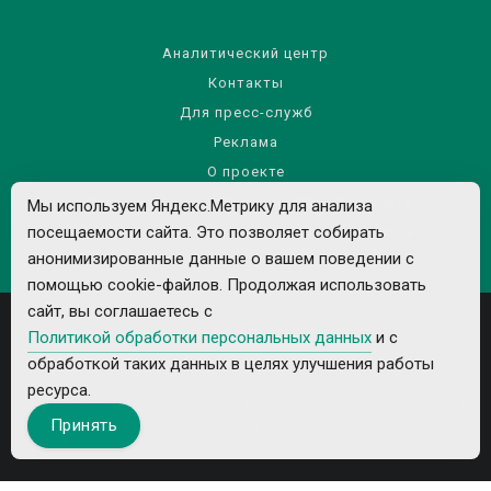
Аналитический центр
Контакты
Для пресс-служб
Реклама
О проекте
Правила использования материалов сайта
Мы используем Яндекс.Метрику для анализа
Политика обработки персональных данных
посещаемости сайта. Это позволяет собирать
анонимизированные данные о вашем поведении с
помощью cookie-файлов. Продолжая использовать
сайт, вы соглашаетесь с
Политикой обработки персональных данных
и с
обработкой таких данных в целях улучшения работы
ресурса.
Все рекламируемые товары и услуги имеют необходимые лицензии и
Принять
сертификаты.