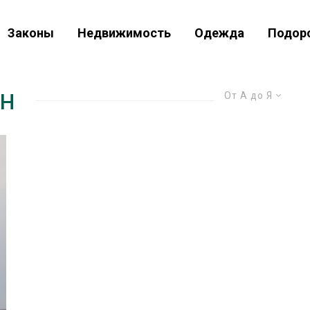
Законы
Недвижимость
Одежда
Подор
н
От А до Я