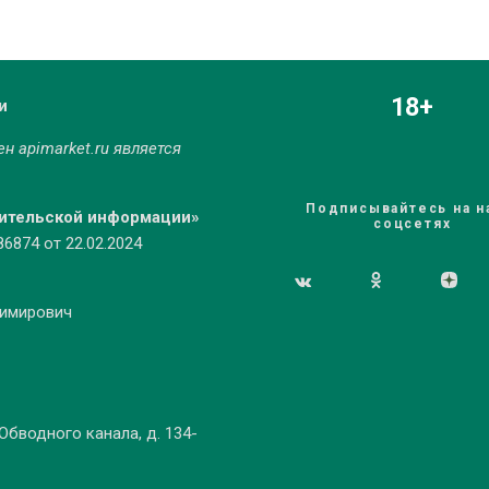
18+
и
мен
apimarket.ru
является
Подписывайтесь на н
бительской информации»
соцсетях
874 от 22.02.2024
димирович
 Обводного канала, д. 134-