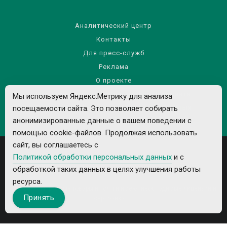
Аналитический центр
Контакты
Для пресс-служб
Реклама
О проекте
Правила использования материалов сайта
Мы используем Яндекс.Метрику для анализа
посещаемости сайта. Это позволяет собирать
Политика обработки персональных данных
анонимизированные данные о вашем поведении с
помощью cookie-файлов. Продолжая использовать
сайт, вы соглашаетесь с
Политикой обработки персональных данных
и с
обработкой таких данных в целях улучшения работы
ресурса.
Все рекламируемые товары и услуги имеют необходимые лицензии и
Принять
сертификаты.