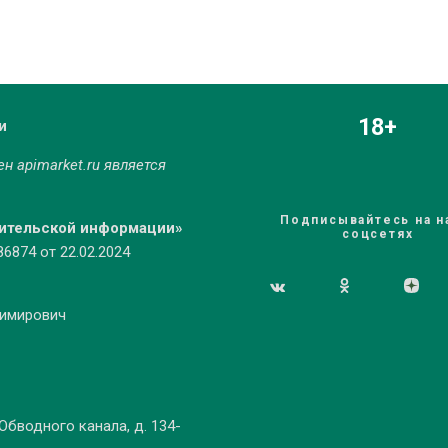
18+
и
мен
apimarket.ru
является
Подписывайтесь на н
бительской информации»
соцсетях
874 от 22.02.2024
димирович
 Обводного канала, д. 134-