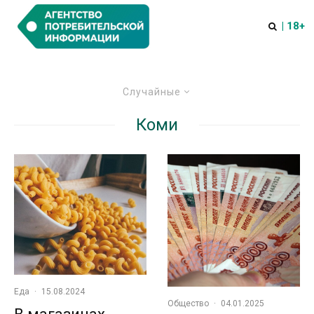
| 18+
Случайные
Коми
Еда
·
15.08.2024
Общество
·
04.01.2025