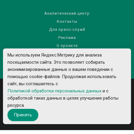
Аналитический центр
Контакты
Для пресс-служб
Реклама
О проекте
Правила использования материалов сайта
Мы используем Яндекс.Метрику для анализа
Политика обработки персональных данных
посещаемости сайта. Это позволяет собирать
анонимизированные данные о вашем поведении с
помощью cookie-файлов. Продолжая использовать
сайт, вы соглашаетесь с
Политикой обработки персональных данных
и с
обработкой таких данных в целях улучшения работы
ресурса.
Все рекламируемые товары и услуги имеют необходимые лицензии и
Принять
сертификаты.