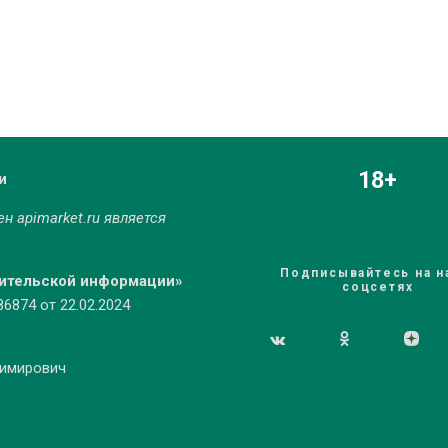
18+
и
мен
apimarket.ru
является
Подписывайтесь на н
бительской информации»
соцсетях
874 от 22.02.2024
димирович