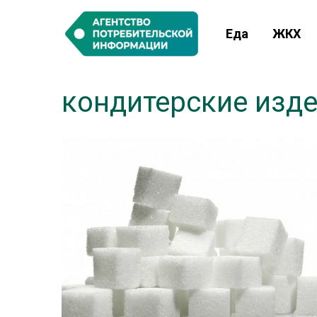
Еда
ЖКХ
кондитерские изд