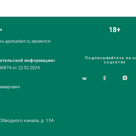
18+
и
мен
apimarket.ru
является
Подписывайтесь на н
бительской информации»
соцсетях
874 от 22.02.2024
димирович
 Обводного канала, д. 134-