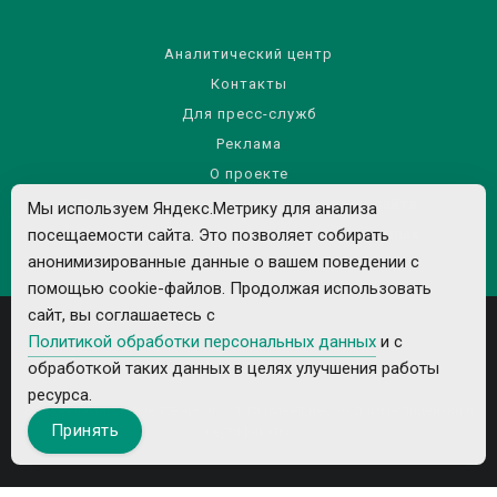
Аналитический центр
Контакты
Для пресс-служб
Реклама
О проекте
Правила использования материалов сайта
Мы используем Яндекс.Метрику для анализа
Политика обработки персональных данных
посещаемости сайта. Это позволяет собирать
анонимизированные данные о вашем поведении с
помощью cookie-файлов. Продолжая использовать
сайт, вы соглашаетесь с
Политикой обработки персональных данных
и с
обработкой таких данных в целях улучшения работы
ресурса.
Все рекламируемые товары и услуги имеют необходимые лицензии и
Принять
сертификаты.