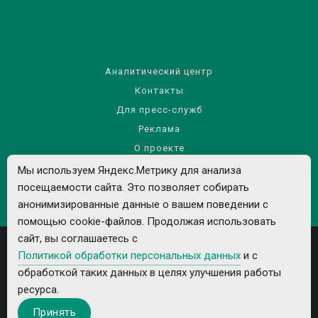
Аналитический центр
Контакты
Для пресс-служб
Реклама
О проекте
Правила использования материалов сайта
Мы используем Яндекс.Метрику для анализа
Политика обработки персональных данных
посещаемости сайта. Это позволяет собирать
анонимизированные данные о вашем поведении с
помощью cookie-файлов. Продолжая использовать
сайт, вы соглашаетесь с
Политикой обработки персональных данных
и с
обработкой таких данных в целях улучшения работы
ресурса.
Все рекламируемые товары и услуги имеют необходимые лицензии и
Принять
сертификаты.