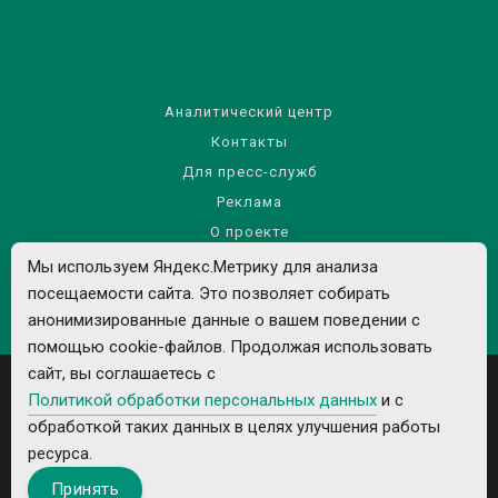
Аналитический центр
Контакты
Для пресс-служб
Реклама
О проекте
Правила использования материалов сайта
Мы используем Яндекс.Метрику для анализа
Политика обработки персональных данных
посещаемости сайта. Это позволяет собирать
анонимизированные данные о вашем поведении с
помощью cookie-файлов. Продолжая использовать
сайт, вы соглашаетесь с
Политикой обработки персональных данных
и с
обработкой таких данных в целях улучшения работы
ресурса.
Все рекламируемые товары и услуги имеют необходимые лицензии и
Принять
сертификаты.