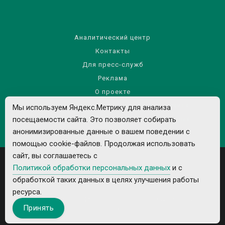
Аналитический центр
Контакты
Для пресс-служб
Реклама
О проекте
Правила использования материалов сайта
Мы используем Яндекс.Метрику для анализа
Политика обработки персональных данных
посещаемости сайта. Это позволяет собирать
анонимизированные данные о вашем поведении с
помощью cookie-файлов. Продолжая использовать
сайт, вы соглашаетесь с
Политикой обработки персональных данных
и с
обработкой таких данных в целях улучшения работы
ресурса.
Все рекламируемые товары и услуги имеют необходимые лицензии и
Принять
сертификаты.