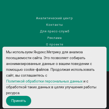
Аналитический центр
Контакты
Для пресс-служб
Реклама
О проекте
Правила использования материалов сайта
Мы используем Яндекс.Метрику для анализа
Политика обработки персональных данных
посещаемости сайта. Это позволяет собирать
анонимизированные данные о вашем поведении с
помощью cookie-файлов. Продолжая использовать
сайт, вы соглашаетесь с
Политикой обработки персональных данных
и с
обработкой таких данных в целях улучшения работы
ресурса.
Все рекламируемые товары и услуги имеют необходимые лицензии и
Принять
сертификаты.