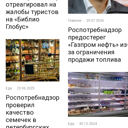
отреагировал на
жалобы туристов
на «Библио
Главное
·
29.07.2026
Глобус»
Роспотребнадзор
предостерег
«Газпром нефть» из
за ограничения
продажи топлива
Еда
·
23.06.2025
Роспотребнадзор
проверил
качество
семечек в
Еда
·
30.12.2024
петербургских