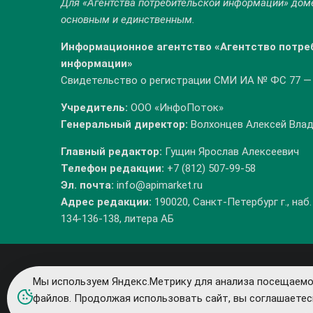
Для «Агентства потребительской информации» до
основным и единственным.
Информационное агентство «Агентство потре
информации»
Свидетельство о регистрации СМИ ИА № ФС 77 — 8
Учредитель:
ООО «ИнфоПоток»
Генеральный директор:
Волхонцев Алексей Вла
Главный редактор:
Гущин Ярослав Алексеевич
Телефон редакции:
+7 (812) 507-99-58
Эл. почта:
info@apimarket.ru
Адрес редакции:
190020, Санкт-Петербург г., наб.
134-136-138, литера АБ
Мы используем Яндекс.Метрику для анализа посещаемо
файлов. Продолжая использовать сайт, вы соглашаетес