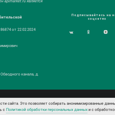
мен
apimarket.ru
является
Подписывайтесь на н
бительской
соцсетях
6874 от 22.02.2024
димирович
 Обводного канала, д.
сти сайта. Это позволяет собирать анонимизированные данны
ь с
Политикой обработки персональных данных
и с обработко