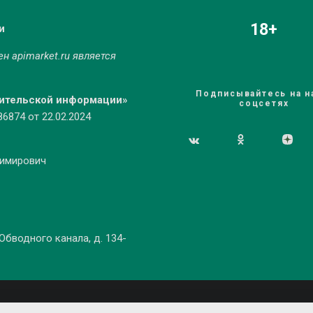
18+
и
мен
apimarket.ru
является
Подписывайтесь на н
бительской информации»
соцсетях
874 от 22.02.2024
димирович
 Обводного канала, д. 134-