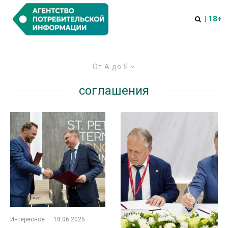
| 18+
От А до Я
соглашения
Интересное
·
18.06.2025