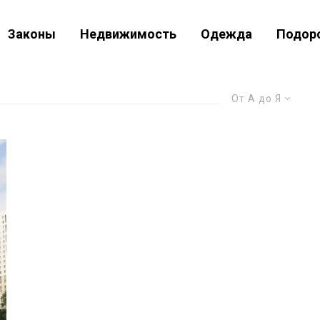
Законы
Недвижимость
Одежда
Подор
От А до Я