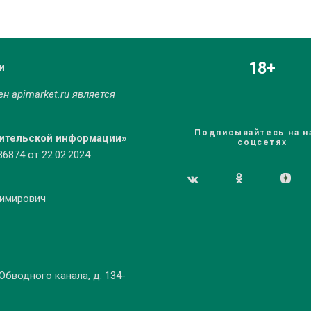
18+
и
мен
apimarket.ru
является
Подписывайтесь на н
бительской информации»
соцсетях
874 от 22.02.2024
димирович
 Обводного канала, д. 134-