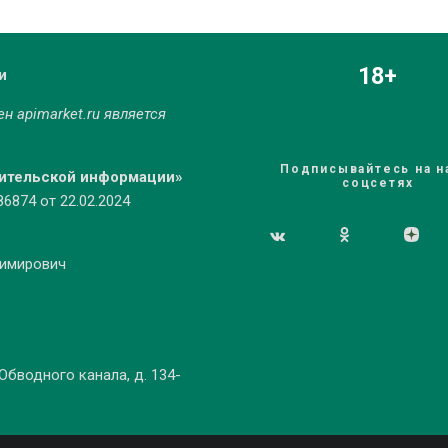
18+
и
мен
apimarket.ru
является
Подписывайтесь на н
бительской информации»
соцсетях
874 от 22.02.2024
димирович
 Обводного канала, д. 134-