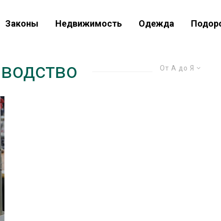
Законы
Недвижимость
Одежда
Подор
зводство
От А до Я