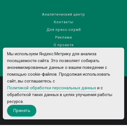
Аналитический центр
Контакты
Для пресс-служб
Реклама
О проекте
Правила использования материалов сайта
Мы используем Яндекс.Метрику для анализа
посещаемости сайта. Это позволяет собирать
Политика обработки персональных данных
анонимизированные данные о вашем поведении с
помощью cookie-файлов. Продолжая использовать
сайт, вы соглашаетесь с
Политикой обработки персональных данных
и с
обработкой таких данных в целях улучшения работы
ресурса.
Все рекламируемые товары и услуги имеют необходимые лицензии и
Принять
сертификаты.