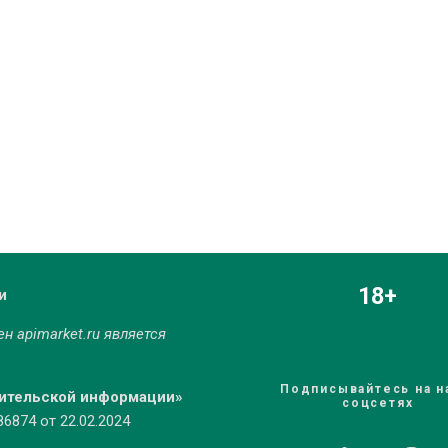
18+
и
мен
apimarket.ru
является
Подписывайтесь на н
бительской информации»
соцсетях
874 от 22.02.2024