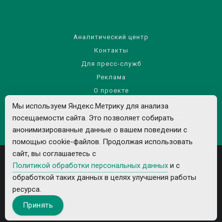
Аналитический центр
Контакты
Для пресс-служб
Реклама
О проекте
Правила использования материалов сайта
Мы используем Яндекс.Метрику для анализа
Политика обработки персональных данных
посещаемости сайта. Это позволяет собирать
анонимизированные данные о вашем поведении с
помощью cookie-файлов. Продолжая использовать
сайт, вы соглашаетесь с
Политикой обработки персональных данных
и с
обработкой таких данных в целях улучшения работы
ресурса.
Все рекламируемые товары и услуги имеют необходимые лицензии и
Принять
сертификаты.