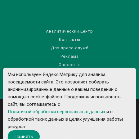
Аналитический центр
Контакты
Для пресс-служб
Реклама
О проекте
Правила использования материалов сайта
Мы используем Яндекс.Метрику для анализа
Политика обработки персональных данных
посещаемости сайта. Это позволяет собирать
анонимизированные данные о вашем поведении с
помощью cookie-файлов. Продолжая использовать
сайт, вы соглашаетесь с
Политикой обработки персональных данных
и с
обработкой таких данных в целях улучшения работы
ресурса.
Все рекламируемые товары и услуги имеют необходимые лицензии и
Принять
сертификаты.