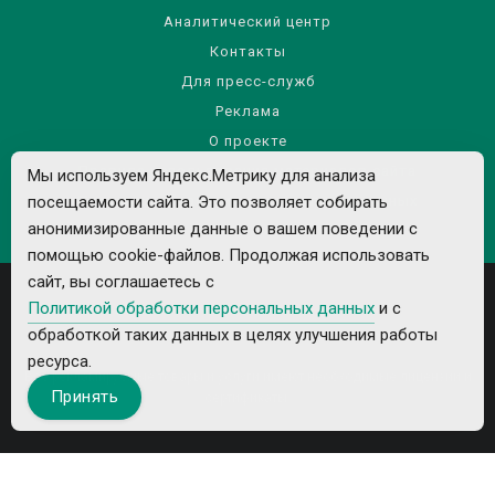
Аналитический центр
Контакты
Для пресс-служб
Реклама
О проекте
Правила использования материалов сайта
Мы используем Яндекс.Метрику для анализа
посещаемости сайта. Это позволяет собирать
Политика обработки персональных данных
анонимизированные данные о вашем поведении с
помощью cookie-файлов. Продолжая использовать
сайт, вы соглашаетесь с
Политикой обработки персональных данных
и с
обработкой таких данных в целях улучшения работы
ресурса.
Все рекламируемые товары и услуги имеют необходимые лицензии и
Принять
сертификаты.