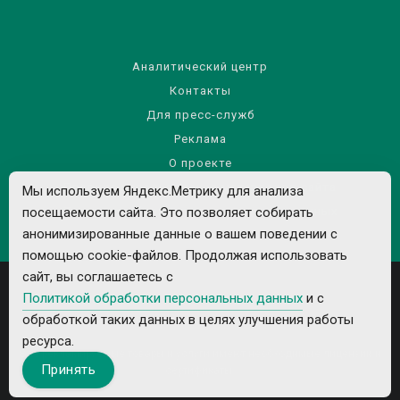
Аналитический центр
Контакты
Для пресс-служб
Реклама
О проекте
Правила использования материалов сайта
Мы используем Яндекс.Метрику для анализа
Политика обработки персональных данных
посещаемости сайта. Это позволяет собирать
анонимизированные данные о вашем поведении с
помощью cookie-файлов. Продолжая использовать
сайт, вы соглашаетесь с
Политикой обработки персональных данных
и с
обработкой таких данных в целях улучшения работы
ресурса.
Все рекламируемые товары и услуги имеют необходимые лицензии и
Принять
сертификаты.