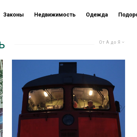
Законы
Недвижимость
Одежда
Подор
ь
От А до Я