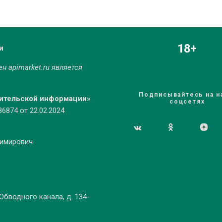
18+
и
мен
apimarket.ru
является
Подписывайтесь на н
бительской информации»
соцсетях
874 от 22.02.2024
димирович
 Обводного канала, д. 134-