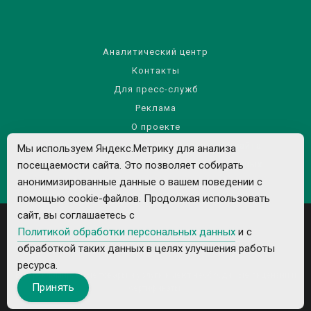
Аналитический центр
Контакты
Для пресс-служб
Реклама
О проекте
Правила использования материалов сайта
Мы используем Яндекс.Метрику для анализа
Политика обработки персональных данных
посещаемости сайта. Это позволяет собирать
анонимизированные данные о вашем поведении с
помощью cookie-файлов. Продолжая использовать
сайт, вы соглашаетесь с
Политикой обработки персональных данных
и с
обработкой таких данных в целях улучшения работы
ресурса.
Все рекламируемые товары и услуги имеют необходимые лицензии и
Принять
сертификаты.