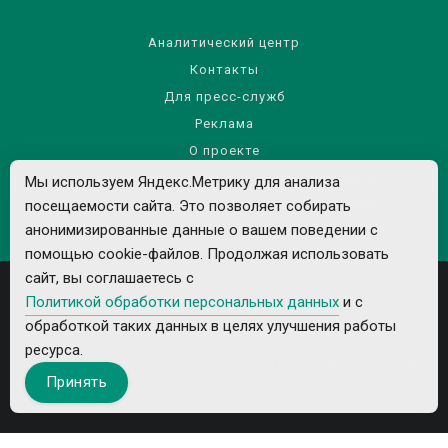
Аналитический центр
Контакты
Для пресс-служб
Реклама
О проекте
Правила использования материалов сайта
Мы используем Яндекс.Метрику для анализа
Политика обработки персональных данных
посещаемости сайта. Это позволяет собирать
анонимизированные данные о вашем поведении с
помощью cookie-файлов. Продолжая использовать
сайт, вы соглашаетесь с
Политикой обработки персональных данных
и с
обработкой таких данных в целях улучшения работы
ресурса.
Все рекламируемые товары и услуги имеют необходимые лицензии и
Принять
сертификаты.