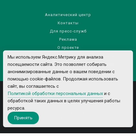
Аналитический центр
Контакты
Для пресс-служб
Реклама
О проекте
Правила использования материалов сайта
Мы используем Яндекс.Метрику для анализа
Политика обработки персональных данных
посещаемости сайта. Это позволяет собирать
анонимизированные данные о вашем поведении с
помощью cookie-файлов. Продолжая использовать
сайт, вы соглашаетесь с
Политикой обработки персональных данных
и с
обработкой таких данных в целях улучшения работы
ресурса.
Все рекламируемые товары и услуги имеют необходимые лицензии и
Принять
сертификаты.