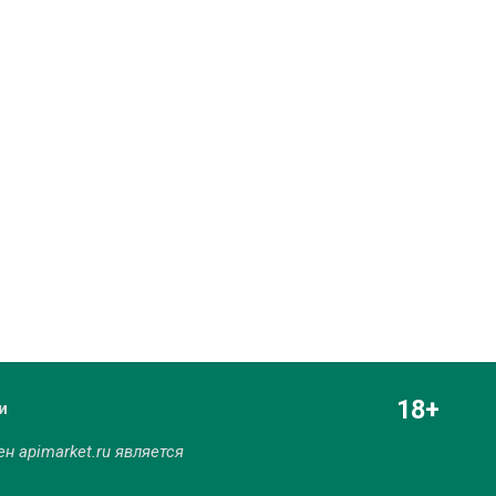
18+
и
мен
apimarket.ru
является