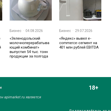
Бизнес
·
04.08.2026
Бизнес
·
29.07.2026
е
«Зеленодольский
«Яндекс» вывел e-
молочноперерабатыва
commerce-сегмент на
й
ющий комбинат»
401 млн рублей EBITDA
выпустил 54 тыс. тонн
продукции за полгода
18+
и
мен
apimarket.ru
является
Подписывайтесь на н