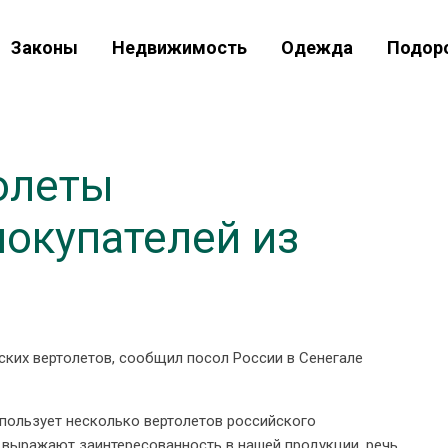
Законы
Недвижимость
Одежда
Подор
олеты
покупателей из
ских вертолетов, сообщил посол России в Сенегале
спользует несколько вертолетов российского
 выражают заинтересованность в нашей продукции, речь