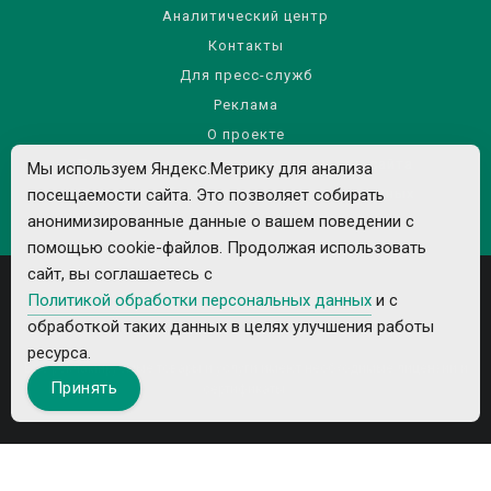
Аналитический центр
Контакты
Для пресс-служб
Реклама
О проекте
Правила использования материалов сайта
Мы используем Яндекс.Метрику для анализа
Политика обработки персональных данных
посещаемости сайта. Это позволяет собирать
анонимизированные данные о вашем поведении с
помощью cookie-файлов. Продолжая использовать
сайт, вы соглашаетесь с
Политикой обработки персональных данных
и с
обработкой таких данных в целях улучшения работы
ресурса.
Все рекламируемые товары и услуги имеют необходимые лицензии и
Принять
сертификаты.