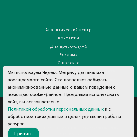
Аналитический центр
Контакты
Для пресс-служб
Реклама
О проекте
Правила использования материалов сайта
Мы используем Яндекс.Метрику для анализа
Политика обработки персональных данных
посещаемости сайта. Это позволяет собирать
анонимизированные данные о вашем поведении с
помощью cookie-файлов. Продолжая использовать
сайт, вы соглашаетесь с
Политикой обработки персональных данных
и с
обработкой таких данных в целях улучшения работы
ресурса.
Все рекламируемые товары и услуги имеют необходимые лицензии и
Принять
сертификаты.