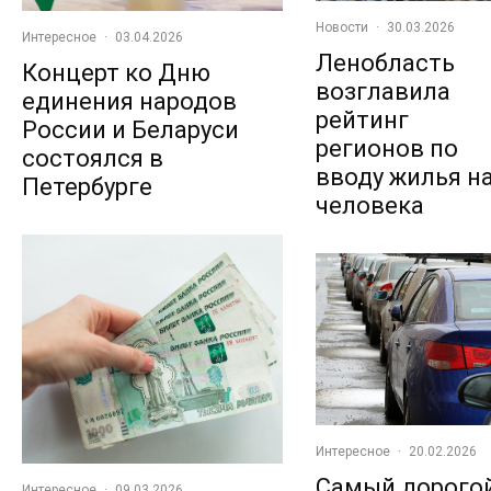
Новости
·
30.03.2026
Интересное
·
03.04.2026
Ленобласть
Концерт ко Дню
возглавила
единения народов
рейтинг
России и Беларуси
регионов по
состоялся в
вводу жилья н
Петербурге
человека
Интересное
·
20.02.2026
Самый дорого
Интересное
·
09.03.2026