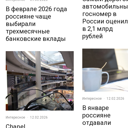
автомобильны
В феврале 2026 года
госномер в
россияне чаще
России оцени
выбирали
в 2,1 млрд
трехмесячные
рублей
банковские вклады
Интересное
·
12.02.2026
В январе
россияне
Интересное
·
12.02.2026
отдавали
Chanel