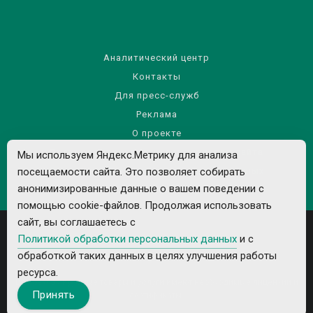
Аналитический центр
Контакты
Для пресс-служб
Реклама
О проекте
Правила использования материалов сайта
Мы используем Яндекс.Метрику для анализа
посещаемости сайта. Это позволяет собирать
Политика обработки персональных данных
анонимизированные данные о вашем поведении с
помощью cookie-файлов. Продолжая использовать
сайт, вы соглашаетесь с
Политикой обработки персональных данных
и с
обработкой таких данных в целях улучшения работы
ресурса.
Все рекламируемые товары и услуги имеют необходимые лицензии и
Принять
сертификаты.