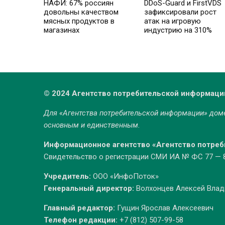
НАФИ: 67% россиян
DDoS-Guard и FirstVDS
довольны качеством
зафиксировали рост
мясных продуктов в
атак на игровую
магазинах
индустрию на 310%
© 2024 Агентство потребительской информаци
Для «Агентства потребительской информации» до
основным и единственным.
Информационное агентство «Агентство потре
Свидетельство о регистрации СМИ ИА № ФС 77 — 86
Учредитель:
ООО «ИнфоПоток»
Генеральный директор:
Волхонцев Алексей Вла
Главный редактор:
Гущин Ярослав Алексеевич
Телефон редакции:
+7 (812) 507-99-58