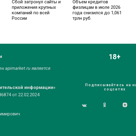
Сбой затронул сайты и
Объем кредитов
приложения крупных
физлицам в июле 2026
компаний по всей
года снизился до 1,061
России
трлн руб.
18+
и
мен
apimarket.ru
является
Подписывайтесь на н
бительской информации»
соцсетях
874 от 22.02.2024
димирович