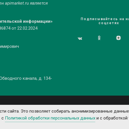
мен
apimarket.ru
является
Подписывайтесь на н
бительской информации»
соцсетях
874 от 22.02.2024
димирович
 Обводного канала, д. 134-
ти сайта. Это позволяет собирать анонимизированные данные
ь с
Политикой обработки персональных данных
и с обработкой 
е рекламируемые товары и услуги имеют необходимые лицензии и сертифика