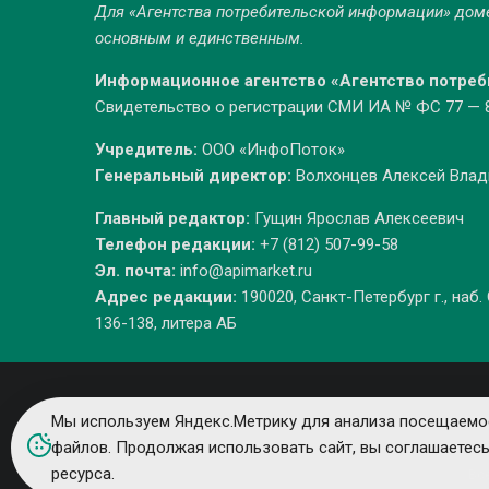
Для «Агентства потребительской информации» до
основным и единственным.
Информационное агентство «Агентство потре
Свидетельство о регистрации СМИ ИА № ФС 77 — 86
Учредитель:
ООО «ИнфоПоток»
Генеральный директор:
Волхонцев Алексей Вла
Главный редактор:
Гущин Ярослав Алексеевич
Телефон редакции:
+7 (812) 507-99-58
Эл. почта:
info@apimarket.ru
Адрес редакции:
190020, Санкт-Петербург г., наб.
136-138, литера АБ
Мы используем Яндекс.Метрику для анализа посещаемос
файлов. Продолжая использовать сайт, вы соглашаетес
ресурса.
Вс