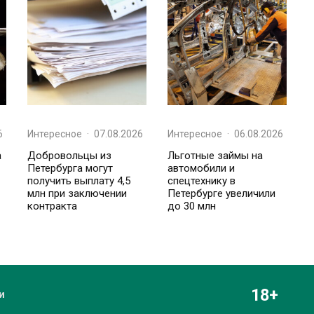
6
Интересное
·
07.08.2026
Интересное
·
06.08.2026
а
Добровольцы из
Льготные займы на
Петербурга могут
автомобили и
получить выплату 4,5
спецтехнику в
млн при заключении
Петербурге увеличили
контракта
до 30 млн
18+
и