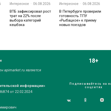
6
Интересное
·
06.08.2026
Интересное
·
06.08.2026
ВТБ зафиксировал рост
В Петербурге проверили
трат на 22% после
готовность ТПУ
выбора категорий
«Рыбацкое» к приему
кешбэка
новых поездов
18+
и
мен
apimarket.ru
является
Подписывайтесь на н
бительской информации»
соцсетях
874 от 22.02.2024
димирович