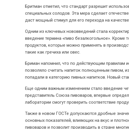
Бритман отметил, что стандарт разрешит использ
специальных солодов. Эта мера сделает отечестве
даст мощный стимул для его перехода на качестве
Одним из ключевых нововведений стала корректир
введение термина «пиво безалкогольное». Кроме т
продуктов, которые можно применять в производс
такие как гречиха или овес.
Бриман напомнил, что по действующим правилам и
позволяло считать напиток полноценным пивом, из
попадали в категорию пивных напитков. Новый стан
Еще одним важным изменением стало введение чет
представитель Союза пивоваров, впервые опреде
лаборатории смогут проверить соответствие проду
Также в новом ГОСТе допускаются дробные значен
основных показателей, влияющих на вкус и плотно
пивоваров и позволит производить в стране многи