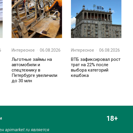
6
Интересное
·
06.08.2026
Интересное
·
06.08.2026
Льготные займы на
ВТБ зафиксировал рост
автомобили и
трат на 22% после
спецтехнику в
выбора категорий
Петербурге увеличили
кешбэка
до 30 млн
18+
и
мен
apimarket.ru
является