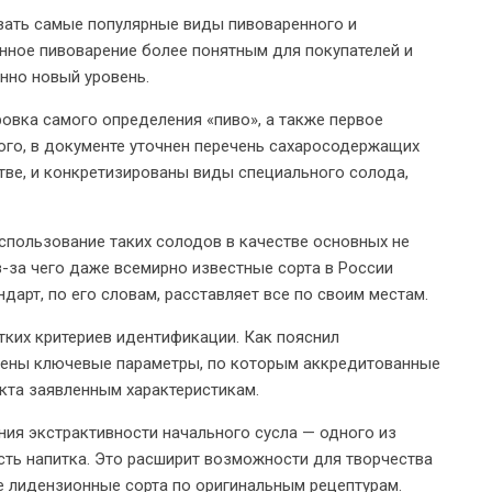
овать самые популярные виды пивоваренного и
нное пивоварение более понятным для покупателей и
нно новый уровень.
овка самого определения «пиво», а также первое
ого, в документе уточнен перечень сахаросодержащих
тве, и конкретизированы виды специального солода,
спользование таких солодов в качестве основных не
-за чего даже всемирно известные сорта в России
дарт, по его словам, расставляет все по своим местам.
ких критериев идентификации. Как пояснил
лены ключевые параметры, по которым аккредитованные
кта заявленным характеристикам.
ия экстрактивности начального сусла — одного из
сть напитка. Это расширит возможности для творчества
е лидензионные сорта по оригинальным рецептурам.