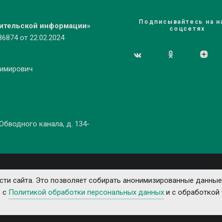
Подписывайтесь на н
бительской информации»
соцсетях
874 от 22.02.2024
димирович
 Обводного канала, д. 134-
ти сайта. Это позволяет собирать анонимизированные данные
ь с
Политикой обработки персональных данных
и с обработкой 
е рекламируемые товары и услуги имеют необходимые лицензии и сертифика