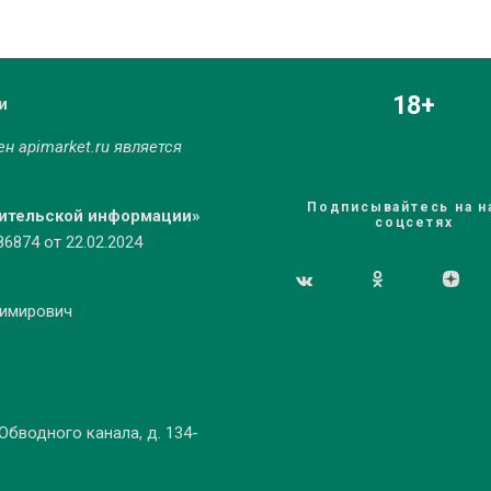
18+
и
мен
apimarket.ru
является
Подписывайтесь на н
бительской информации»
соцсетях
874 от 22.02.2024
димирович
 Обводного канала, д. 134-