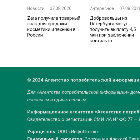
Новости
·
07.08.2026
Интересное
·
07.08.202
Zara получила товарный
Добровольцы из
знак для продажи
Петербурга могут
косметики и техники в
получить выплату 4,5
России
млн при заключении
контракта
© 2024 Агентство потребительской информаци
Для «Агентства потребительской информации» до
основным и единственным.
Информационное агентство «Агентство потре
Свидетельство о регистрации СМИ ИА № ФС 77 — 86
Учредитель:
ООО «ИнфоПоток»
Генеральный директор:
Волхонцев Алексей Вла