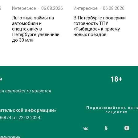
6
Интересное
·
06.08.2026
Интересное
·
06.08.2026
Льготные займы на
В Петербурге проверили
автомобили и
готовность ТПУ
спецтехнику в
«Рыбацкое» к приему
Петербурге увеличили
новых поездов
до 30 млн
18+
и
мен
apimarket.ru
является
Подписывайтесь на н
бительской информации»
соцсетях
874 от 22.02.2024
димирович