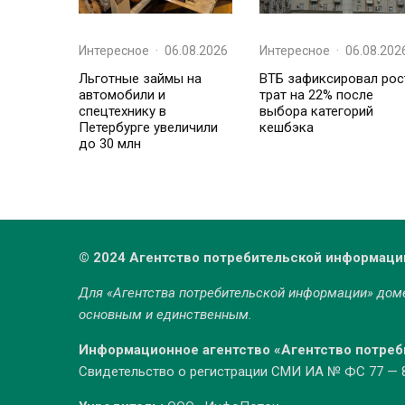
Интересное
·
06.08.2026
Интересное
·
06.08.202
Льготные займы на
ВТБ зафиксировал рос
автомобили и
трат на 22% после
спецтехнику в
выбора категорий
Петербурге увеличили
кешбэка
до 30 млн
© 2024 Агентство потребительской информаци
Для «Агентства потребительской информации» до
основным и единственным.
Информационное агентство «Агентство потре
Свидетельство о регистрации СМИ ИА № ФС 77 — 86