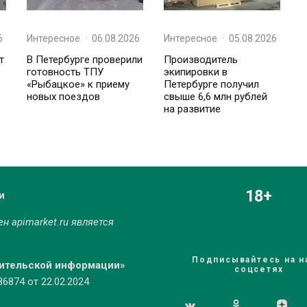
6
Интересное
·
06.08.2026
Интересное
·
05.08.2026
т
В Петербурге проверили
Производитель
готовность ТПУ
экипировки в
«Рыбацкое» к приему
Петербурге получил
новых поездов
свыше 6,6 млн рублей
на развитие
18+
и
мен
apimarket.ru
является
Подписывайтесь на н
бительской информации»
соцсетях
874 от 22.02.2024