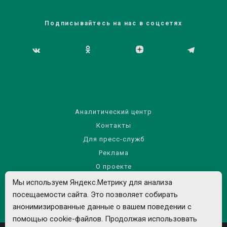
Подписывайтесь на нас в соцсетях
Аналитический центр
Контакты
Для пресс-служб
Реклама
О проекте
Правила использования материалов сайта
Мы используем Яндекс.Метрику для анализа
посещаемости сайта. Это позволяет собирать
Политика обработки персональных данных
анонимизированные данные о вашем поведении с
помощью cookie-файлов. Продолжая использовать