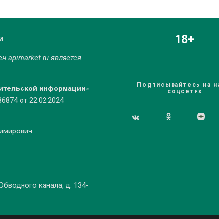
18+
и
мен
apimarket.ru
является
Подписывайтесь на н
бительской информации»
соцсетях
874 от 22.02.2024
димирович
 Обводного канала, д. 134-