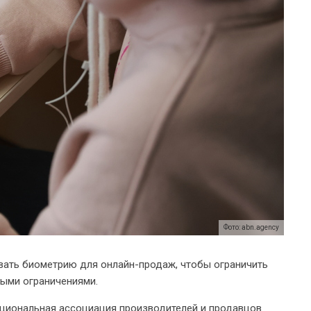
Фото: abn.agency
вать биометрию для онлайн-продаж, чтобы ограничить
ными ограничениями.
ациональная ассоциация производителей и продавцов