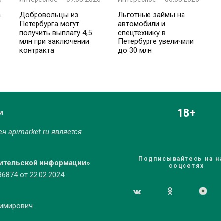
а
Добровольцы из
Льготные займы на
Петербурга могут
автомобили и
получить выплату 4,5
спецтехнику в
млн при заключении
Петербурге увеличили
контракта
до 30 млн
18+
и
мен
apimarket.ru
является
Подписывайтесь на н
бительской информации»
соцсетях
874 от 22.02.2024
димирович