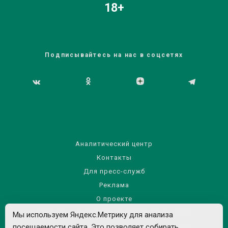
18+
Подписывайтесь на нас в соцсетях
Аналитический центр
Контакты
Для пресс-служб
Реклама
О проекте
Правила использования материалов сайта
Мы используем Яндекс.Метрику для анализа
посещаемости сайта. Это позволяет собирать
Политика обработки персональных данных