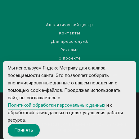
Аналитический центр
Контакты
Для пресс-служб
Реклама
О проекте
Правила использования материалов сайта
Мы используем Яндекс.Метрику для анализа
посещаемости сайта. Это позволяет собирать
Политика обработки персональных данных
анонимизированные данные о вашем поведении с
помощью cookie-файлов. Продолжая использовать
сайт, вы соглашаетесь с
Политикой обработки персональных данных
и с
обработкой таких данных в целях улучшения работы
ресурса.
Все рекламируемые товары и услуги имеют необходимые лицензии и
Принять
сертификаты.