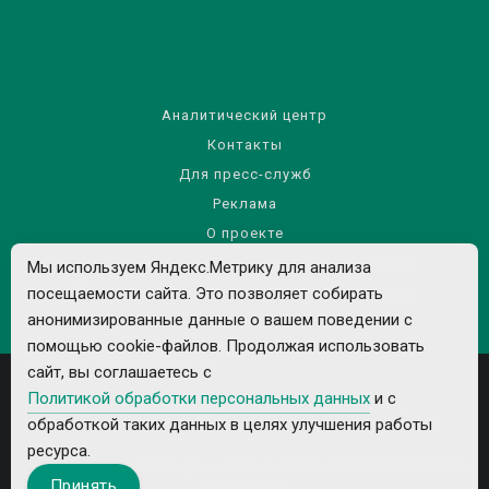
Аналитический центр
Контакты
Для пресс-служб
Реклама
О проекте
Правила использования материалов сайта
Мы используем Яндекс.Метрику для анализа
Политика обработки персональных данных
посещаемости сайта. Это позволяет собирать
анонимизированные данные о вашем поведении с
помощью cookie-файлов. Продолжая использовать
сайт, вы соглашаетесь с
Политикой обработки персональных данных
и с
обработкой таких данных в целях улучшения работы
ресурса.
Все рекламируемые товары и услуги имеют необходимые лицензии и
Принять
сертификаты.