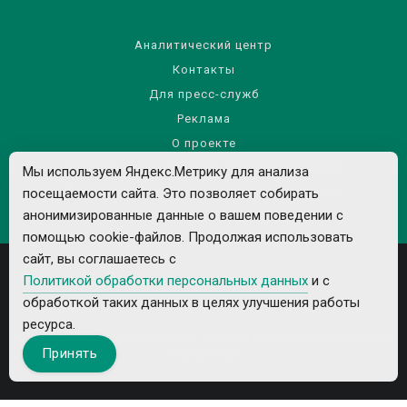
Аналитический центр
Контакты
Для пресс-служб
Реклама
О проекте
Правила использования материалов сайта
Мы используем Яндекс.Метрику для анализа
посещаемости сайта. Это позволяет собирать
Политика обработки персональных данных
анонимизированные данные о вашем поведении с
помощью cookie-файлов. Продолжая использовать
сайт, вы соглашаетесь с
Политикой обработки персональных данных
и с
обработкой таких данных в целях улучшения работы
ресурса.
Все рекламируемые товары и услуги имеют необходимые лицензии и
Принять
сертификаты.